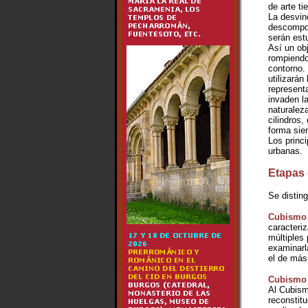
de arte t
La desvin
descompos
serán est
Así un ob
rompiendo
contorno.
utilizarán
represent
invaden l
naturaleza
cilindros,
forma sie
Los princ
urbanas.
Etapas
Se distin
Cubismo 
caracteri
múltiples 
examinarl
el de más 
Cubismo 
Al Cubismo
reconstitu