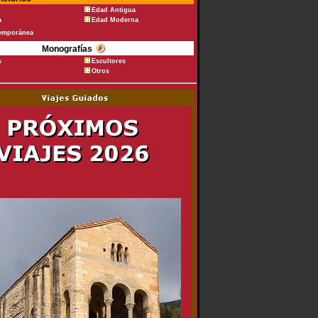
Edad Antigua
a
Edad Moderna
emporánea
Monografías
s
Escultores
Otros