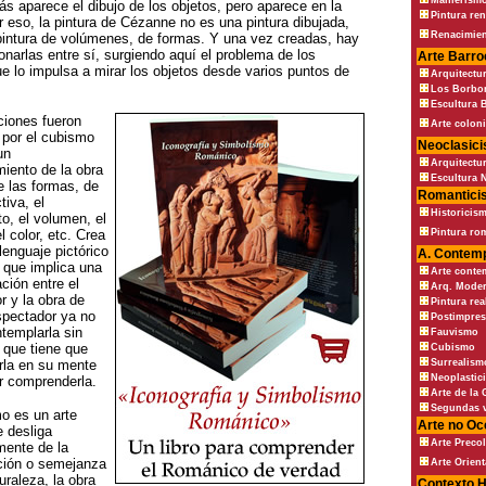
Manierism
ás aparece el dibujo de los objetos, pero aparece en la
Pintura ren
r eso, la pintura de Cézanne no es una pintura dibujada,
Renacimie
pintura de volúmenes, de formas. Y una vez creadas, hay
onarlas entre sí, surgiendo aquí el problema de los
Arte Barro
ue lo impulsa a mirar los objetos desde varios puntos de
Arquitectu
Los Borbo
Escultura 
ciones fueron
Arte coloni
por el cubismo
Neoclasic
un
Arquitectu
miento de la obra
Escultura 
e las formas, de
Romantici
tiva, el
Historicis
o, el volumen, el
l color, etc. Crea
Pintura ro
lenguaje pictórico
A. Contem
o que implica una
Arte cont
ción entre el
Arq. Moder
r y la obra de
Pintura rea
espectador ya no
Postimpre
templarla sin
Fauvismo
 que tiene que
Cubismo
irla en su mente
Surrealism
Neoplastic
r comprenderla.
Arte de la 
Segundas 
o es un arte
Arte no Oc
e desliga
Arte Preco
ente de la
ación o semejanza
Arte Orient
uraleza, la obra
Contexto H