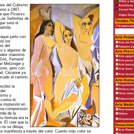
Vídeo y mú
nes del Cubismo
Esculturas 
orno a 1907,
Cursos Pre
la que Picasso
Viajes Gui
Las Señoritas de
Tiendas Fí
que será el
Establecim
artida.
aque junto con
Arte Prehi
on los
Arte del Pa
es del
Talayots ba
o y algunos de
Arte Prer
ipales maestros
Arte egipc
Gris, Fernand
Arte persa
an Metzinger y
Arte fenici
eizes, pero con
Arte íbero
dad, Cézanne ya
Arte etrus
rcado el camino.
Arte Roma
Arquitectu
ecibió la
Pintura ro
 del
Otras arte
ismo y
Paleocrist
contra él.
a impresión en
Arte Medie
una comprensión
Prerromán
nda de la
Gótico
Su fórmula era la
Hispanomu
r. Él cree que la
Renacimie
 no se dibuja,
Arte Plater
se manifiesta a través del color. Cuanto más color se