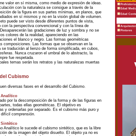
iene valor en sí misma, como medio de expresión de ideas.
Prehistoria
culación con la naturaleza se consigue a través de la
Edad Medi
ición de la figura en sus partes mínimas, en planos, que
Edad Cont
udiados en sí mismos y no en la visión global de volumen.
jeto puede ser visto desde diferentes puntos de vista,
 con la perspectiva convencional y con la línea de
Arquitecto
 Desaparecerán las gradaciones de luz y sombra y no se
Pintores
 los colores de la realidad, apareciendo en las
aciones el blanco y negro. Las formas geométricas
as composiciones. Las formas que se observan en la
 se traducirán al lienzo de forma simplificada, en cubos,
 esferas. Nunca cruzaron el umbral de lo abstracto, la
mpre fue respetada.
ipales temas serán los retratos y las naturalezas muertas
 del Cubismo
guen diversas fases en el desarrollo del Cubismo.
Analítico
zado por la descomposición de la forma y de las figuras en
partes, todas ellas geométricas. El objetivo es
as y ordenarlas por separado. Es el cubismo más puro y
difícil comprensión.
Sintético
 Analítico le sucede el cubismo sintético, que es la libre
ción de la imagen del objeto disuelto. El objeto ya no es