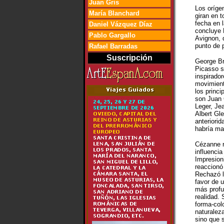
Juan Gris
Los oríge
María Blanchard
giran en t
fecha en 
Daniel Vázquez Díaz
concluye 
Pablo Gargallo
Avignon, 
punto de p
Rafael Barradas
Suscripción
George Br
Picasso s
inspirador
movimient
los princ
son Juan 
Leger, Je
Albert Gl
anteriori
habría ma
Cézanne r
influencia
Impresion
reaccionó 
Rechazó l
favor de 
más profu
realidad. 
forma-colo
naturaleza
sino que 