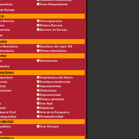
o
Escultura renacentista
acentista
Artes Renacimiento
nto Europa
co
ra Barroca
Churrigueresco
nes
Pintura Barroca
Barroca
Barroco en Europa
al
ismo
ra Neoclásica
Escultura del siglo XIX
Neoclásica
Pintura Neoclásica
smo
mo
Eclecticismo
mántica
poráneo
emporáneo
Arquitectura del Hierro
nista
Escultura modernista
lista
Impresionismo
sionismo
Simbolismo
Expresionismo
Pintura abstracta
o
Arte Naif
ismo
Dadaísmo
Guerra Civil
Arte de la Posguerra
vanguardias
Postmodernidad
cidental
lombino
Arte Africano
al
istórico