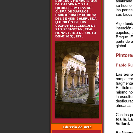
analizado
su fisonom
las partes
sus lados
Algo funda
inserción
papeles, t
Braque. El
partir de 
global.
Pintore
Pablo Rui
Las Seño
rompe con 
fragmenta
El título 
mismo nom
la escult
desfigura
africanas.
Con los p
toalla
,
La
Vollard.
En
Natura