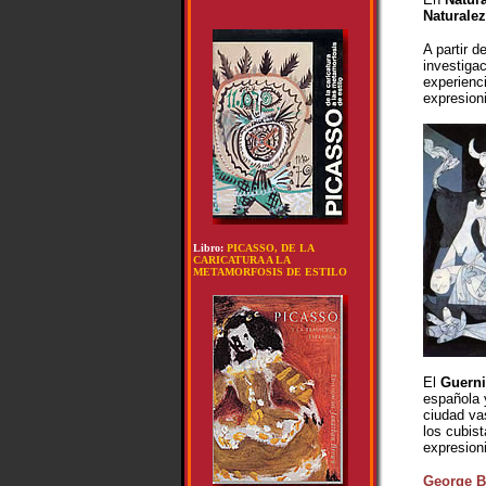
Naturale
A partir d
investiga
experienci
expresion
Libro:
PICASSO, DE LA
CARICATURA A LA
METAMORFOSIS DE ESTILO
El
Guerni
española 
ciudad va
los cubis
expresion
George B