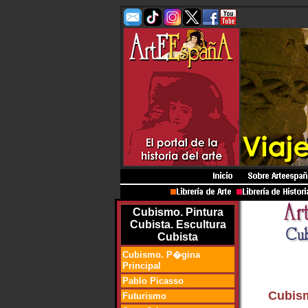
Cubismo. Pintura
Cubista. Escultura
Cubista
Cubismo. P�gina
Principal
Pablo Picasso
Cubism
Futurismo