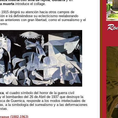
za muerta
introduce el collage.
e 1915 dirigirá su atención hacia otros campos de
ción e irá definiéndose su eclecticismo reelaborando
as anteriores con gran libertad, como el surrealismo y el
ismo.
ca
, el cuadro símbolo del horror de la guerra civil
y el bombardeo del 26 de Abril de 1937 que destruye la
sca de Guernica, responde a los modos intelectuales de
tas, a la simbología del surrealismo y a las deformaciones
istas.
raque (1882-1963)