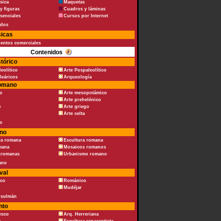
sica
Maquetas
y figuras
Cuadros y láminas
senciales
Cursos por Internet
ados
sicas
ientos comerciales
Contenidos
stórico
leolítico
Arte Pospaleolítico
leáricos
Arqueología
romano
io
Arte mesopotámico
Arte prehelénico
o
Arte griego
Arte celta
co
no
ra romana
Escultura romana
mana
Mosaicos romanos
s romanas
Urbanismo romano
iano
val
ico
Románico
Mudéjar
sulmán
nto
esco
Arq. Herreriana