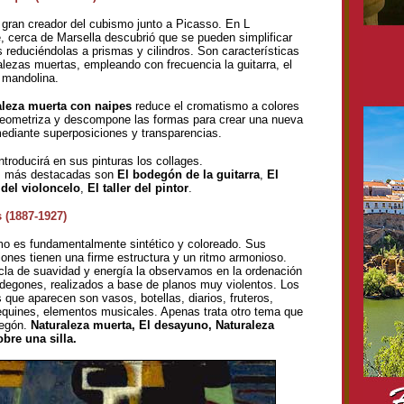
o gran creador del cubismo junto a Picasso. En L
, cerca de Marsella descubrió que se pueden simplificar
s reduciéndolas a prismas y cilindros. Son características
alezas muertas, empleando con frecuencia la guitarra, el
a mandolina.
aleza muerta con naipes
reduce el cromatismo a colores
geometriza y descompone las formas para crear una nueva
mediante superposiciones y transparencias.
troducirá en sus pinturas los collages.
s más destacadas son
El bodegón de la guitarra
,
El
del violoncelo
,
El taller del pintor
.
 (1887-1927)
o es fundamentalmente sintético y coloreado. Sus
ones tienen una firme estructura y un ritmo armonioso.
la de suavidad y energía la observamos en la ordenación
degones, realizados a base de planos muy violentos. Los
 que aparecen son vasos, botellas, diarios, fruteros,
lequines, elementos musicales. Apenas trata otro tema que
degón.
Naturaleza muerta, El desayuno, Naturaleza
bre una silla.