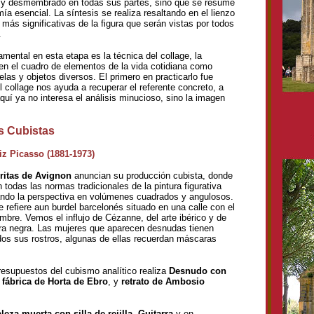
 y desmembrado en todas sus partes, sino que se resume
ía esencial. La síntesis se realiza resaltando en el lienzo
 más significativas de la figura que serán vistas por todos
.
mental en esta etapa es la técnica del collage, la
 en el cuadro de elementos de la vida cotidiana como
elas y objetos diversos. El primero en practicarlo fue
 collage nos ayuda a recuperar el referente concreto, a
aquí ya no interesa el análisis minucioso, sino la imagen
s Cubistas
z Picasso (1881-1973)
ritas de Avignon
anuncian su producción cubista, donde
todas las normas tradicionales de la pintura figurativa
ndo la perspectiva en volúmenes cuadrados y angulosos.
se refiere aun burdel barcelonés situado en una calle con el
bre. Vemos el influjo de Cézanne, del arte ibérico y de
ura negra. Las mujeres que aparecen desnudas tienen
dos sus rostros, algunas de ellas recuerdan máscaras
resupuestos del cubismo analítico realiza
Desnudo con
 fábrica de Horta de Ebro
, y
retrato de Ambosio
leza muerta con silla de rejilla
,
Guitarra
y en