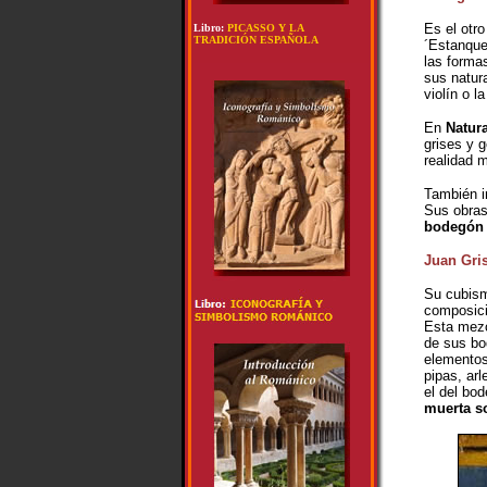
Es el otr
Libro:
PICASSO Y LA
TRADICIÓN ESPAÑOLA
´Estanque
las forma
sus natur
violín o l
En
Natur
grises y 
realidad 
También in
Sus obra
bodegón 
Juan Gris
Su cubism
composici
Esta mezc
de sus bo
elementos
pipas, ar
el del bo
muerta so