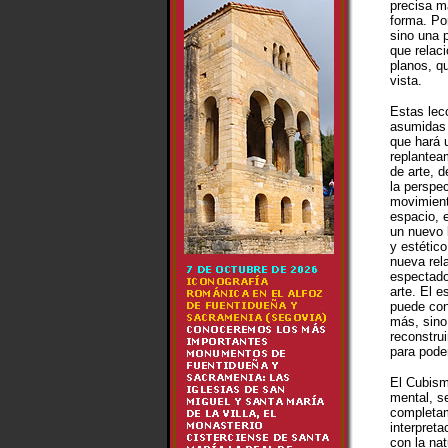
precisa m
forma. Po
sino una 
que relaci
planos, q
vista.
Estas lec
asumidas 
que hará 
replantea
de arte, d
la perspec
movimient
espacio, e
un nuevo 
y estétic
nueva rela
espectado
arte. El 
puede con
más, sino
reconstru
para pode
El Cubism
mental, s
completam
interpret
con la nat