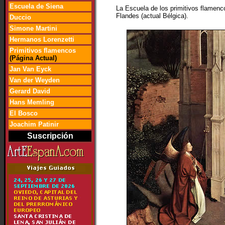
Escuela de Siena
La Escuela de los primitivos flamenco
Flandes (actual Bélgica).
Duccio
Simone Martini
Hermanos Lorenzetti
Primitivos flamencos
(Página Actual)
Jan Van Eyck
Van der Weyden
Gerard David
Hans Memling
El Bosco
Joachim Patinir
Suscripción