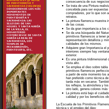
consecuencia de sus negocios 
Se trata de una Pintura realista
concebida para ser expuestas 
compradores, por lo que son a
retratos.
La pintura flamenca muestra in
de las cosas.
Se da gran importancia a los c
Se da una búsqueda del Natura
primitivos flamencos a tener pr
representación detallista y mi
calidades de los mismos.
Adquiere gran Importancia el 
interiores siempre hay ventan
exterior.
Es una pintura tridimensional 
vista alto.
Se emplea el óleo sobre tabla 
primitivos flamencos perfeccio
a partir de este momento los a
han preferido como técnica de p
tarda más en secarse. También 
los reflejos, la atmósfera y lo
otro lado, genera colores más 
La pintura está bajo el cuidado
calidad y por los beneficios ob
La Escuela de los Primitivos Flamen
técnica y el empleo del óleo: