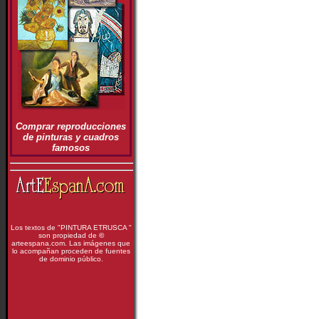
Comprar reproducciones
de pinturas y cuadros
famosos
Los textos de "PINTURA ETRUSCA "
son propiedad de
©
arteespana.com. Las imágenes que
lo acompañan proceden de fuentes
de dominio público.