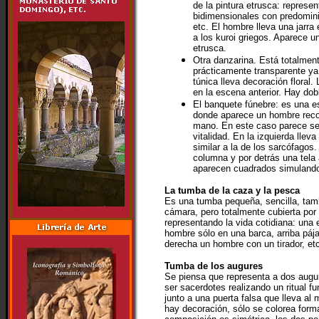
de la pintura etrusca: represe
bidimensionales con predominio
etc. El hombre lleva una jarra
a los kuroi griegos. Aparece 
etrusca.
Otra danzarina. Está totalment
prácticamente transparente ya 
túnica lleva decoración floral
en la escena anterior. Hay dob
El banquete fúnebre: es una 
donde aparece un hombre reco
mano. En este caso parece se
vitalidad. En la izquierda llev
similar a la de los sarcófago
columna y por detrás una tela 
aparecen cuadrados simulando 
La tumba de la caza y la pesca
Es una tumba pequeña, sencilla, tamb
cámara, pero totalmente cubierta por
representando la vida cotidiana: una
hombre sólo en una barca, arriba pája
derecha un hombre con un tirador, et
Tumba de los augures
Se piensa que representa a dos augu
ser sacerdotes realizando un ritual f
junto a una puerta falsa que lleva al 
hay decoración, sólo se colorea form