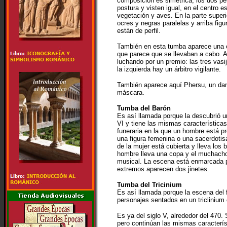
composición es simétrica, los dos p
postura y visten igual, en el centro e
vegetación y aves. En la parte superi
ocres y negras paralelas y arriba fig
están de perfil.
También en esta tumba aparece una e
que parece que se llevaban a cabo.
luchando por un premio: las tres vasi
la izquierda hay un árbitro vigilante.
También aparece aquí Phersu, un dan
máscara.
Tumba del Barón
Es así llamada porque la descubrió u
VI y tiene las mismas característica
funeraria en la que un hombre está 
una figura femenina o una sacerdotisa
de la mujer está cubierta y lleva los 
hombre lleva una copa y el muchacho
musical. La escena está enmarcada p
extremos aparecen dos jinetes.
Tumba del Tricinium
Es así llamada porque la escena del 
personajes sentados en un triclinium
Es ya del siglo V, alrededor del 470.
pero continúan las mismas caracterís